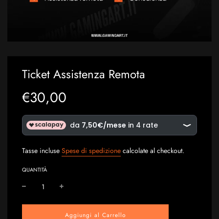
Ticket Assistenza Remota
€30,00
Prezzo
Prezzo
in
originale
sconto
Tasse incluse
Spese di spedizione
calcolate al checkout.
QUANTITÀ
Aggiungi al Carrello