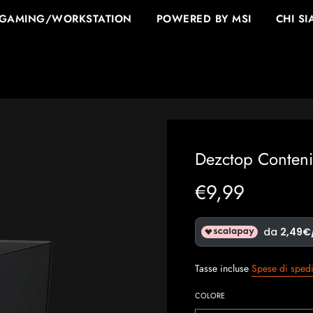
 GAMING/WORKSTATION
POWERED BY MSI
CHI S
Dezctop Conteni
€9,99
Prezzo
Prezzo
in
originale
sconto
Tasse incluse
Spese di sped
COLORE